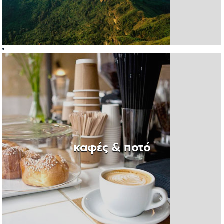
καφές & ποτό